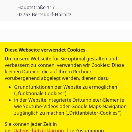
Hauptstraße 117
02763 Bertsdorf-Hörnitz
WIR IM ASB
Diese Webseite verwendet Cookies
Um unsere Webseite für Sie optimal gestalten und
verbessern zu können, verwenden wir Cookies: Diese
UNSERE LEISTUNGEN
kleinen Dateien, die auf Ihrem Rechner
vorübergehend abgelegt werden, dienen dazu
MITMACHEN UND HELFEN
Grundfunktionen der Website zu ermöglichen
(„funktionale Cookies“)
in der Website integrierte Drittanbieter-Elemente
wie Youtube-Videos oder Google Maps-Navigation
zugänglich zu machen („Drittanbieter-Cookies“)
Sie können jeder Zeit in
der
Datenschutzerklärung
Ihre Zustimmung
© 2026 ASB RV Zittau/Görlitz e.V.