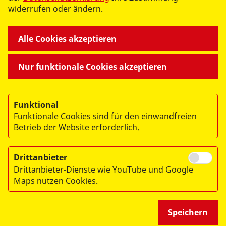
widerrufen oder ändern.
Impressum
Datenschutz
Alle Cookies akzeptieren
Nur funktionale Cookies akzeptieren
Funktional
Datenschutzbeauftragte
Funktionale Cookies sind für den einwandfreien
Daniela Wolter
Betrieb der Website erforderlich.
Arbeiter-Samariter-Bund Landesverband Sachsen e.
V.
Am Brauhaus 10, 01099 Dresden, Telefon: 0351
Drittanbieter
42696-27
Drittanbieter-Dienste wie YouTube und Google
E-Mail: datenschutz
@asb-sachsen.de
Maps nutzen Cookies.
Beauftragter für Medizinproduktesicherheit gem.
§ 6 MPBetreibV
E-Mail:
geschaeftsstelle@asb-gr.de
Speichern