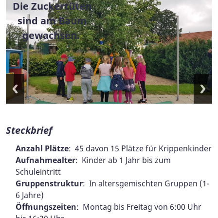
Mittagsruhe in der
Wir ziehen mit der
Unsere Bahn fährt
Selbstbedienung
Die Zuckertüten
Spielen auf dem
Im Sandkasten.
Unser Garten...
Unser schöner
Jeden Morgen
Frühstück in
Spielen und
Wir feiern
Unser
Kindergeburtstag.
Schneckenprojekt.
Frühstücksbuffet.
sind am Baum
unserer Kita.
Lernen in der
Kuchenfuhre
bis zum
Garten.
Kita.
Hof.
am
Wir bauen eine
Im Wald...
Frühstücksbuffet.
Querxenhäus'l.
gewachsen.
durchs Dorf.
Kita...
"Bude" im Wald.
Steckbrief
Anzahl Plätze
: 45 davon 15 Plätze für Krippenkinder
Aufnahmealter
: Kinder ab 1 Jahr bis zum
Schuleintritt
Gruppenstruktur
: In altersgemischten Gruppen (1-
6 Jahre)
Öffnungszeiten
: Montag bis Freitag von 6:00 Uhr