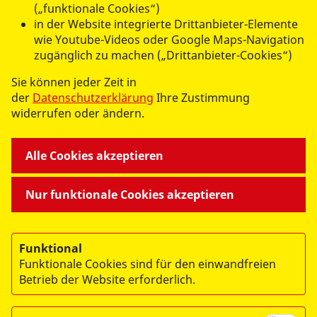
(„funktionale Cookies“)
in der Website integrierte Drittanbieter-Elemente
wie Youtube-Videos oder Google Maps-Navigation
© 2026 ASB RV Zittau/Görlitz e.V.
zugänglich zu machen („Drittanbieter-Cookies“)
Impressum
Sie können jeder Zeit in
der
Datenschutzerklärung
Ihre Zustimmung
Datenschutz
widerrufen oder ändern.
Alle Cookies akzeptieren
Nur funktionale Cookies akzeptieren
Funktional
Datenschutzbeauftragte
Funktionale Cookies sind für den einwandfreien
Betrieb der Website erforderlich.
Daniela Wolter
Arbeiter-Samariter-Bund Landesverband Sachsen e.
V.