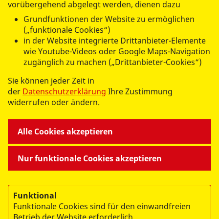
vorübergehend abgelegt werden, dienen dazu
MITMACHEN UND HELFEN
Grundfunktionen der Website zu ermöglichen
(„funktionale Cookies“)
in der Website integrierte Drittanbieter-Elemente
wie Youtube-Videos oder Google Maps-Navigation
zugänglich zu machen („Drittanbieter-Cookies“)
Sie können jeder Zeit in
der
Datenschutzerklärung
Ihre Zustimmung
© 2026 ASB RV Zittau/Görlitz e.V.
widerrufen oder ändern.
Impressum
Datenschutz
Alle Cookies akzeptieren
Nur funktionale Cookies akzeptieren
Funktional
Datenschutzbeauftragte
Funktionale Cookies sind für den einwandfreien
Daniela Wolter
Betrieb der Website erforderlich.