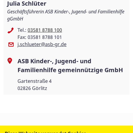
Julia Schlüter
Geschäftsführerin ASB Kinder-, Jugend- und Familienhilfe
gGmbH
Tel.:
03581 8788 100
Fax: 03581 8788 101
j.schlueter@asb-gr.de
ASB Kinder-, Jugend- und
Familienhilfe gemeinnützige GmbH
Gartenstraße 4
02826 Görlitz
WIR IM ASB