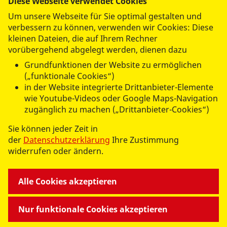
Diese Webseite verwendet Cookies
Um unsere Webseite für Sie optimal gestalten und
verbessern zu können, verwenden wir Cookies: Diese
UNSERE LEISTUNGEN
kleinen Dateien, die auf Ihrem Rechner
vorübergehend abgelegt werden, dienen dazu
MITMACHEN UND HELFEN
Grundfunktionen der Website zu ermöglichen
(„funktionale Cookies“)
in der Website integrierte Drittanbieter-Elemente
wie Youtube-Videos oder Google Maps-Navigation
zugänglich zu machen („Drittanbieter-Cookies“)
Sie können jeder Zeit in
der
Datenschutzerklärung
Ihre Zustimmung
© 2026 ASB RV Zittau/Görlitz e.V.
widerrufen oder ändern.
Impressum
Datenschutz
Alle Cookies akzeptieren
Nur funktionale Cookies akzeptieren