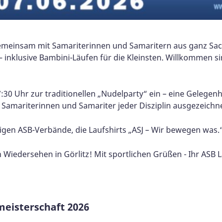
gemeinsam mit Samariterinnen und Samaritern aus ganz Sa
 inklusive Bambini-Läufen für die Kleinsten. Willkommen sin
7:30 Uhr zur traditionellen „Nudelparty“ ein – eine Geleg
 Samariterinnen und Samariter jeder Disziplin ausgezeichne
en ASB-Verbände, die Laufshirts „ASJ – Wir bewegen was.
n Wiedersehen in Görlitz! Mit sportlichen Grüßen - Ihr ASB
meisterschaft 2026