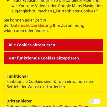
in der Website integrierte Drittanbieter-Elemente
wie Youtube-Videos oder Google Maps-Navigation
zugänglich zu machen („Drittanbieter-Cookies“)
Sie können jeder Zeit in
der
Datenschutzerklärung
Ihre Zustimmung
© 2026 ASB RV Zittau/Görlitz e.V.
widerrufen oder ändern.
Impressum
Datenschutz
Alle Cookies akzeptieren
Nur funktionale Cookies akzeptieren
Funktional
Datenschutzbeauftragte
Funktionale Cookies sind für den einwandfreien
Daniela Wolter
Betrieb der Website erforderlich.
Arbeiter-Samariter-Bund Landesverband Sachsen e.
V.
Am Brauhaus 10, 01099 Dresden, Telefon: 0351
Drittanbieter
42696-27
Drittanbieter-Dienste wie YouTube und Google