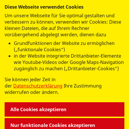
WIR IM ASB
Diese Webseite verwendet Cookies
Um unsere Webseite für Sie optimal gestalten und
verbessern zu können, verwenden wir Cookies: Diese
UNSERE LEISTUNGEN
kleinen Dateien, die auf Ihrem Rechner
vorübergehend abgelegt werden, dienen dazu
MITMACHEN UND HELFEN
Grundfunktionen der Website zu ermöglichen
(„funktionale Cookies“)
in der Website integrierte Drittanbieter-Elemente
wie Youtube-Videos oder Google Maps-Navigation
zugänglich zu machen („Drittanbieter-Cookies“)
Sie können jeder Zeit in
der
Datenschutzerklärung
Ihre Zustimmung
© 2026 ASB RV Zittau/Görlitz e.V.
widerrufen oder ändern.
Impressum
Datenschutz
Alle Cookies akzeptieren
Nur funktionale Cookies akzeptieren