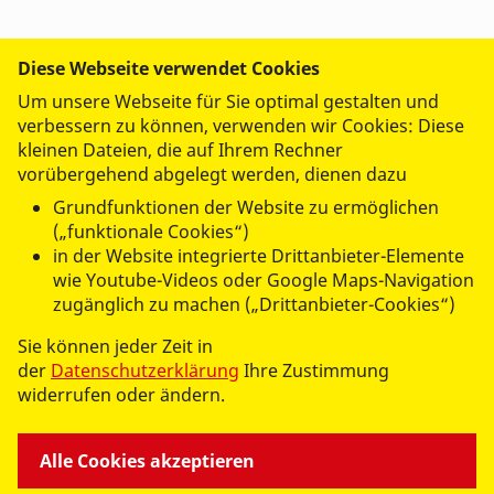
WIR IM ASB
Diese Webseite verwendet Cookies
Um unsere Webseite für Sie optimal gestalten und
verbessern zu können, verwenden wir Cookies: Diese
UNSERE LEISTUNGEN
kleinen Dateien, die auf Ihrem Rechner
vorübergehend abgelegt werden, dienen dazu
MITMACHEN UND HELFEN
Grundfunktionen der Website zu ermöglichen
(„funktionale Cookies“)
in der Website integrierte Drittanbieter-Elemente
wie Youtube-Videos oder Google Maps-Navigation
zugänglich zu machen („Drittanbieter-Cookies“)
Sie können jeder Zeit in
der
Datenschutzerklärung
Ihre Zustimmung
© 2026 ASB RV Zittau/Görlitz e.V.
widerrufen oder ändern.
Impressum
Datenschutz
Alle Cookies akzeptieren